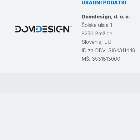
URADNI PODATKI
Domdesign, d. o. o.
Šolska ulica 1
8250
Brežice
Slovenia, EU
ID za DDV: SI64311449
MŠ: 3531813000