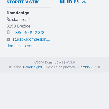
STOPITE V STIK
Domdesign
Šolska ulica 1
8250
Brežice
+386 40 842 313
studio@domdesign.com
domdesign.com
©XXVI DominoCert | v1.3.0
Izvedba:
Domdesign®
| Gostuje na platformi:
Domnio
v8.2.0