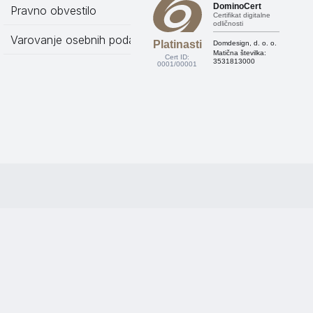
DominoCert
Pravno obvestilo
Certifikat digitalne
odličnosti
Varovanje osebnih podatkov
Platinasti
Domdesign, d. o. o.
Matična številka:
Cert ID:
3531813000
0001/00001