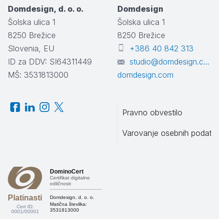
Domdesign, d. o. o.
Domdesign
Šolska ulica 1
Šolska ulica 1
8250
Brežice
8250
Brežice
Slovenia, EU
+386 40 842 313
ID za DDV: SI64311449
studio@domdesign.com
MŠ: 3531813000
domdesign.com
Pravno obvestilo
Varovanje osebnih podatk
DominoCert
Certifikat digitalne
odličnosti
Platinasti
Domdesign, d. o. o.
Matična številka:
Cert ID:
3531813000
0001/00001