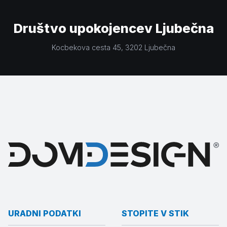
Društvo upokojencev Ljubečna
Kocbekova cesta 45
, 3202
Ljubečna
URADNI PODATKI
STOPITE V STIK