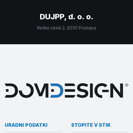
DUJPP, d. o. o.
Reška cesta 2
, 6230
Postojna
URADNI PODATKI
STOPITE V STIK