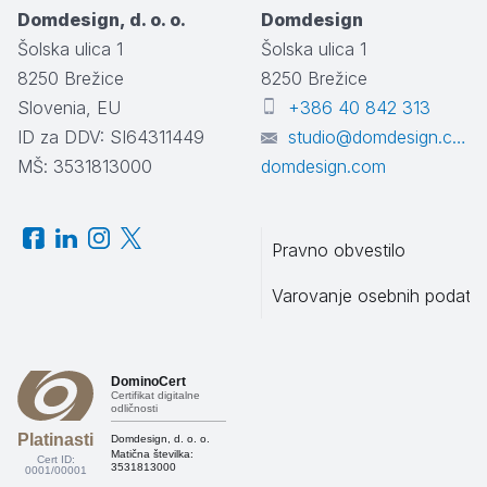
Domdesign, d. o. o.
Domdesign
Šolska ulica 1
Šolska ulica 1
8250
Brežice
8250
Brežice
Slovenia, EU
+386 40 842 313
ID za DDV: SI64311449
studio@domdesign.com
MŠ: 3531813000
domdesign.com
Pravno obvestilo
Varovanje osebnih podatk
DominoCert
Certifikat digitalne
odličnosti
Platinasti
Domdesign, d. o. o.
Matična številka:
Cert ID:
3531813000
0001/00001