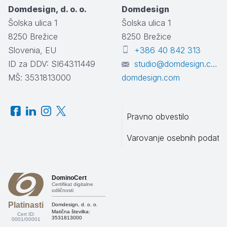
Domdesign, d. o. o.
Domdesign
Šolska ulica 1
Šolska ulica 1
8250
Brežice
8250
Brežice
Slovenia, EU
+386 40 842 313
ID za DDV: SI64311449
studio@domdesign.com
MŠ: 3531813000
domdesign.com
Pravno obvestilo
Varovanje osebnih podatk
DominoCert
Certifikat digitalne
odličnosti
Platinasti
Domdesign, d. o. o.
Matična številka:
Cert ID:
3531813000
0001/00001