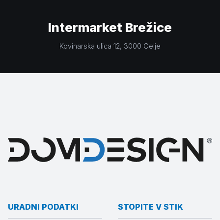
Intermarket Brežice
Kovinarska ulica 12
, 3000
Celje
URADNI PODATKI
STOPITE V STIK