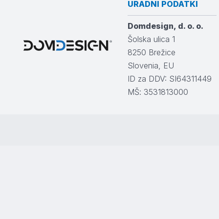
URADNI PODATKI
Domdesign, d. o. o.
Šolska ulica 1
8250
Brežice
Slovenia, EU
ID za DDV: SI64311449
MŠ: 3531813000