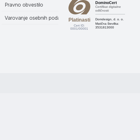
DominoCert
Pravno obvestilo
Certifikat digitalne
odličnosti
Varovanje osebnih podatkov
Platinasti
Domdesign, d. o. o.
Matična številka:
Cert ID:
3531813000
0001/00001