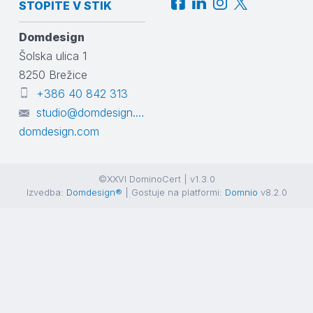
STOPITE V STIK
Domdesign
Šolska ulica 1
8250
Brežice
+386 40 842 313
studio@domdesign.com
domdesign.com
©XXVI DominoCert | v1.3.0
Izvedba:
Domdesign®
| Gostuje na platformi:
Domnio
v8.2.0