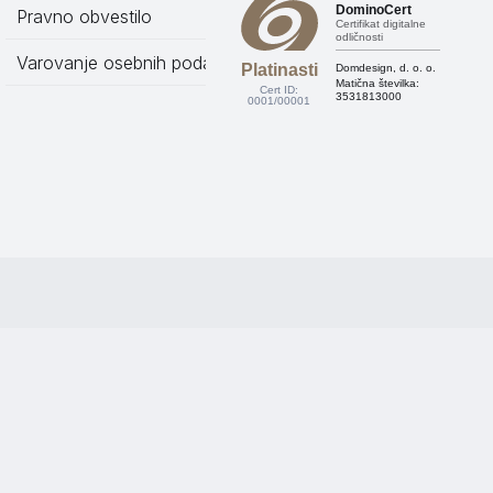
DominoCert
Pravno obvestilo
Certifikat digitalne
odličnosti
Varovanje osebnih podatkov
Platinasti
Domdesign, d. o. o.
Matična številka:
Cert ID:
3531813000
0001/00001