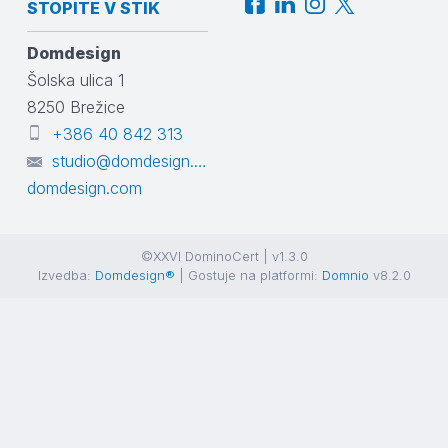
STOPITE V STIK
Domdesign
Šolska ulica 1
8250
Brežice
+386 40 842 313
studio@domdesign.com
domdesign.com
©XXVI DominoCert | v1.3.0
Izvedba:
Domdesign®
| Gostuje na platformi:
Domnio
v8.2.0