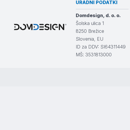
URADNI PODATKI
Domdesign, d. o. o.
Šolska ulica 1
8250
Brežice
Slovenia, EU
ID za DDV: SI64311449
MŠ: 3531813000