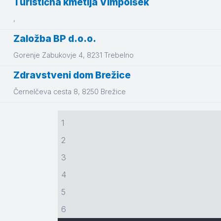
Turistična kmetija Vimpolšek
,
Založba BP d.o.o.
Gorenje Zabukovje 4
, 8231
Trebelno
Zdravstveni dom Brežice
Černelčeva cesta 8
, 8250
Brežice
1
2
3
4
5
6