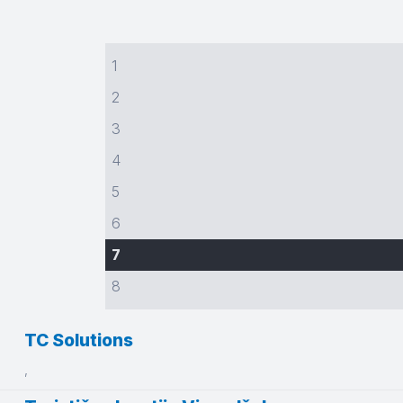
1
2
3
4
5
6
7
8
TC Solutions
,