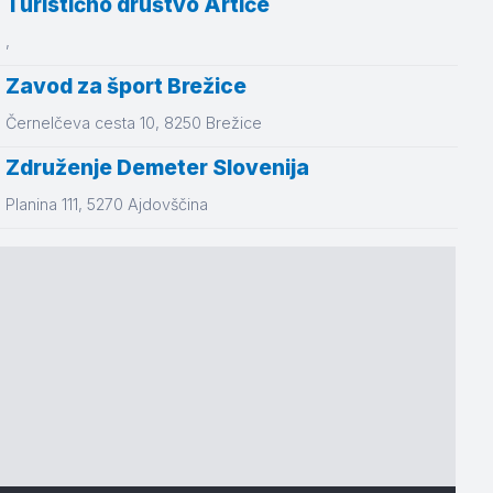
Turistično društvo Artiče
,
Zavod za šport Brežice
Černelčeva cesta 10
, 8250
Brežice
Združenje Demeter Slovenija
Planina 111
, 5270
Ajdovščina