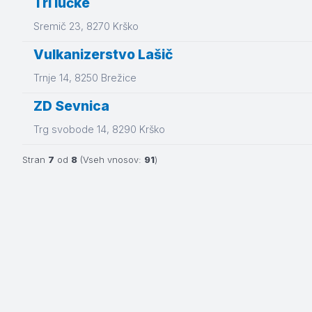
Tri lučke
Sremič 23
, 8270
Krško
Vulkanizerstvo Lašič
Trnje 14
, 8250
Brežice
ZD Sevnica
Trg svobode 14
, 8290
Krško
Stran
7
od
8
(Vseh vnosov:
91
)