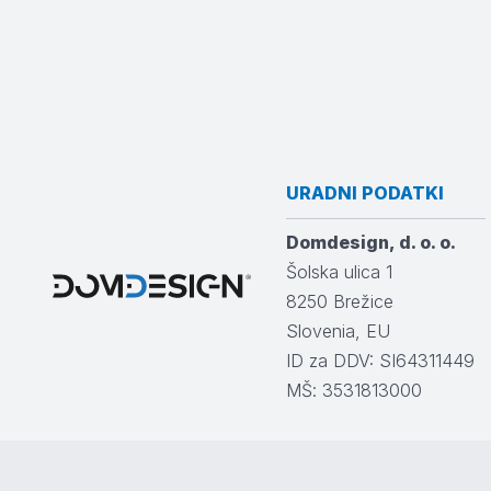
URADNI PODATKI
Domdesign, d. o. o.
Šolska ulica 1
8250
Brežice
Slovenia, EU
ID za DDV: SI64311449
MŠ: 3531813000