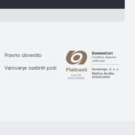
DominoCert
Pravno obvestilo
Certifikat digitalne
odličnosti
Varovanje osebnih podatkov
Platinasti
Domdesign, d. o. o.
Matična številka:
Cert ID:
3531813000
0001/00001