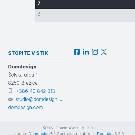
7
8
STOPITE V STIK
Domdesign
Šolska ulica 1
8250
Brežice
+386 40 842 313
studio@domdesign.com
domdesign.com
©XXVI DominoCert | v1.3.0
Izvedba:
Domdesign®
| Gostuje na platformi:
Domnio
v8.2.0